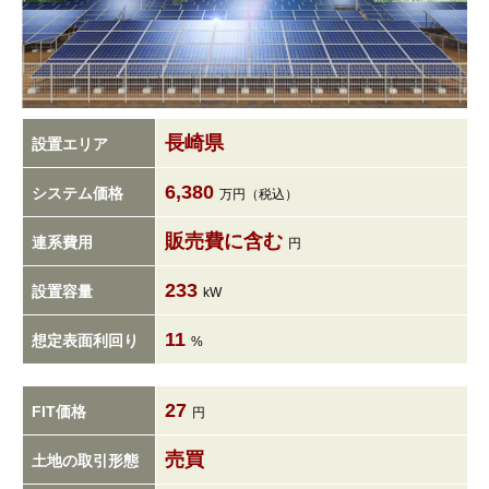
長崎県
設置エリア
6,380
システム価格
万円（税込）
販売費に含む
連系費用
円
233
設置容量
kW
11
想定表面利回り
%
27
FIT価格
円
売買
土地の取引形態