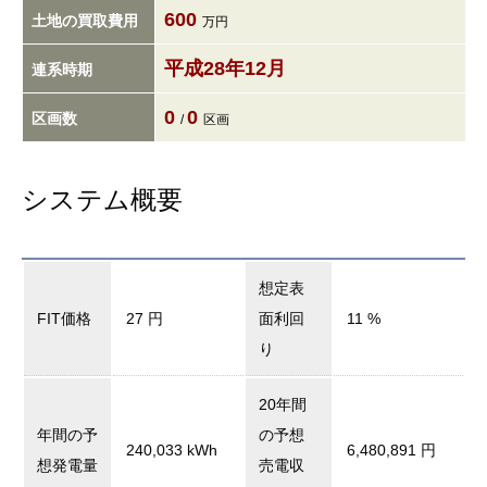
600
土地の買取費用
万円
平成28年12月
連系時期
0
0
区画数
/
区画
システム概要
想定表
FIT価格
27 円
面利回
11 %
り
20年間
年間の予
の予想
240,033 kWh
6,480,891 円
想発電量
売電収