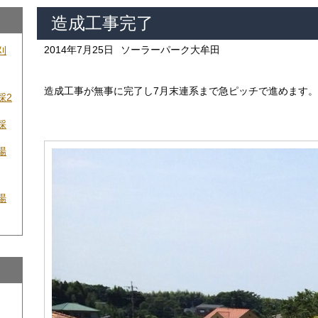
造成工事完了
2014年7月25日
ソーラーパーク大牟田
刈
造成工事が無事に完了し7月末連系まで急ピッチで進めます。
採2
採
場
場