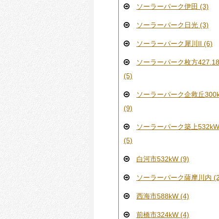
ソーラーパーク伊田 (3)
ソーラーパーク日光 (3)
ソーラーパーク犀川II (6)
ソーラーパーク枚方427.18
(5)
ソーラーパーク企救丘300
(9)
ソーラーパーク築上532k
(5)
白河市532kW (9)
ソーラーパーク薩摩川内 (2
西海市588kW (4)
前橋市324kW (4)