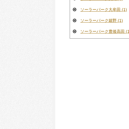
ソーラーパーク大牟田 (1)
ソーラーパーク嬉野 (1)
ソーラーパーク豊後高田 (1