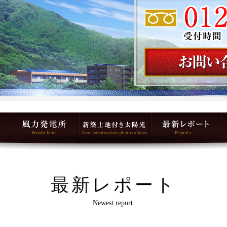
最新レポート
Newest report.