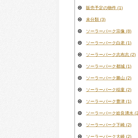
販売予定の物件 (1)
未分類 (3)
ソーラーパーク宗像 (8)
ソーラーパーク白老 (1)
ソーラーパーク志布志 (2)
ソーラーパーク都城 (1)
ソーラーパーク勝山 (2)
ソーラーパーク稲童 (2)
ソーラーパーク豊津 (1)
ソーラーパーク姶良湧水 (2
ソーラーパーク下崎 (2)
ソーラーパーク大崎 (2)