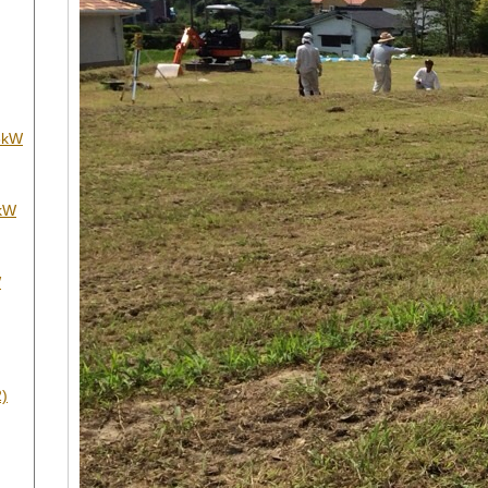
kW
kW
W
)