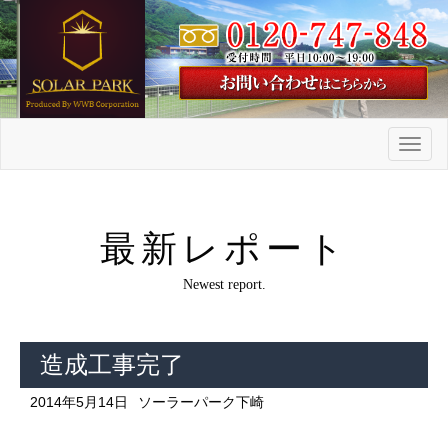
メ
ニ
ュ
ー
最新レポート
Newest report.
造成工事完了
2014年5月14日
ソーラーパーク下崎