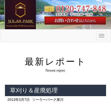
メ
ニ
ュ
ー
最新レポート
Newest report.
草刈り＆産廃処理
2013年3月7日
ソーラーパーク犀川