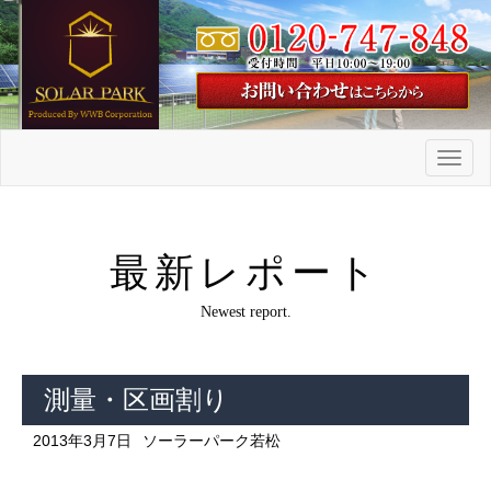
メ
ニ
ュ
ー
最新レポート
Newest report.
測量・区画割り
2013年3月7日
ソーラーパーク若松