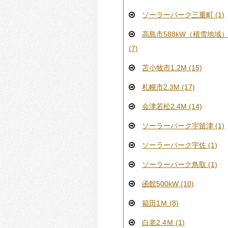
ソーラーパーク三重町 (1)
高島市588kW（積雪地域
(7)
苫小牧市1.2M (15)
札幌市2.3M (17)
会津若松2.4M (14)
ソーラーパーク宇留津 (1)
ソーラーパーク宇佐 (1)
ソーラーパーク鳥取 (1)
函館500kW (10)
箱田1Ｍ (8)
白老2.4Ｍ (1)