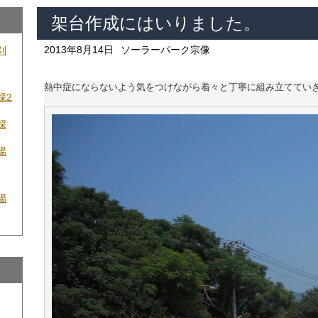
架台作成にはいりました。
2013年8月14日
ソーラーパーク宗像
刈
熱中症にならないよう気をつけながら着々と丁寧に組み立てていき
採2
採
場
場