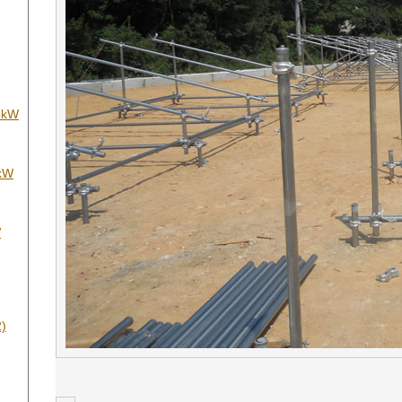
kW
kW
W
)