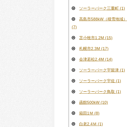
ソーラーパーク三重町 (1)
高島市588kW（積雪地域
(7)
苫小牧市1.2M (15)
札幌市2.3M (17)
会津若松2.4M (14)
ソーラーパーク宇留津 (1)
ソーラーパーク宇佐 (1)
ソーラーパーク鳥取 (1)
函館500kW (10)
箱田1Ｍ (8)
白老2.4Ｍ (1)