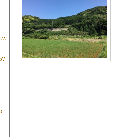
kW
kW
W
)