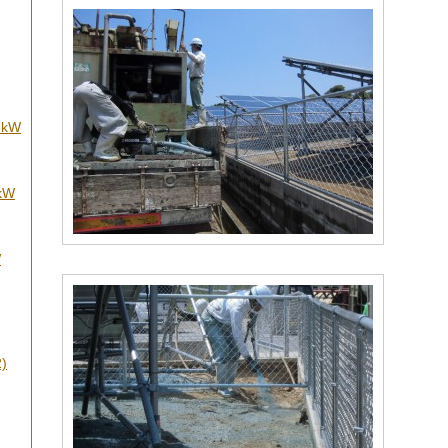
kW
kW
W
)