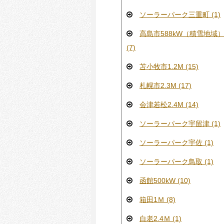
ソーラーパーク三重町 (1)
高島市588kW（積雪地域
(7)
苫小牧市1.2M (15)
札幌市2.3M (17)
会津若松2.4M (14)
ソーラーパーク宇留津 (1)
ソーラーパーク宇佐 (1)
ソーラーパーク鳥取 (1)
函館500kW (10)
箱田1Ｍ (8)
白老2.4Ｍ (1)