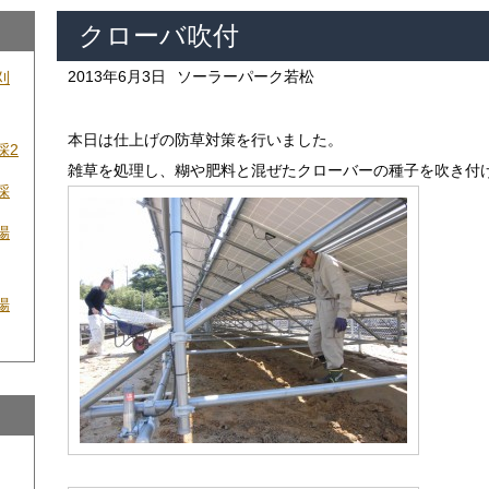
クローバ吹付
2013年6月3日
ソーラーパーク若松
刈
本日は仕上げの防草対策を行いました。
採2
雑草を処理し、糊や肥料と混ぜたクローバーの種子を吹き付
採
場
場