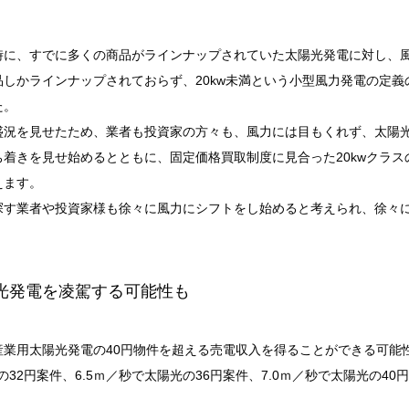
時に、すでに多くの商品がラインナップされていた太陽光発電に対し、
しかラインナップされておらず、20kw未満という小型風力発電の定
た。
盛況を見せたため、業者も投資家の方々も、風力には目もくれず、太陽
着きを見せ始めるとともに、固定価格買取制度に見合った20kwクラ
えます。
探す業者や投資家様も徐々に風力にシフトをし始めると考えられ、徐々
光発電を凌駕する可能性も
産業用太陽光発電の40円物件を超える売電収入を得ることができる可能
の32円案件、6.5ｍ／秒で太陽光の36円案件、7.0ｍ／秒で太陽光の4