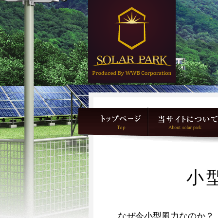
小
なぜ今小型風力なのか？