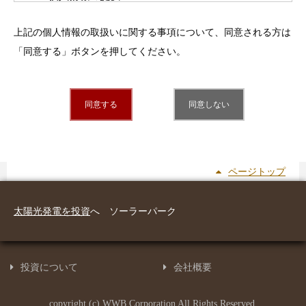
法令で定められた場合以外に個人情報の第三者提供はあり
上記の個人情報の取扱いに関する事項について、同意される方は
ません。
「同意する」ボタンを押してください。
５．個人情報を提供することの任意性について
当社に個人情報を提供することは任意です。
同意する
同意しない
ただし、提供されなかった場合には上記１項の利用目的を
果たすことができない場合があります。
６．個人情報に関する苦情・開示等について
ページトップ
当社が保有する開示対象個人情報の取扱いに関する苦情及
び開示等
太陽光発電を投資
へ ソーラーパーク
（利用目的の通知、開示、内容の訂正・追加又は削除、消
去、利用又は第三者への提供の拒否）の申し出は上記２項
の個人情報個人情報保護管理者までご連絡下さい。
投資について
会社概要
苦情及び開示等の請求手続きについて説明をさせていただ
きます。
copyright (c) WWB Corporation All Rights Reserved.